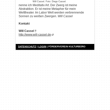
Will Cassel. Foto: Diego Cassel.
nenne ich Meditativ Art. Der Zwerg ist meine
Abstraktion. Er ist meine Metapher für mein
Welttheater. Im Labor Welt werden verbrennende
Sonnen zu weißen Zwergen.
Will Cassel
Kontakt
Will Cassel †
http://www.will-cassel.de
DATENSCHUTZ
|
LOGIN
| FÖRDERVEREIN KULTURBÜRO