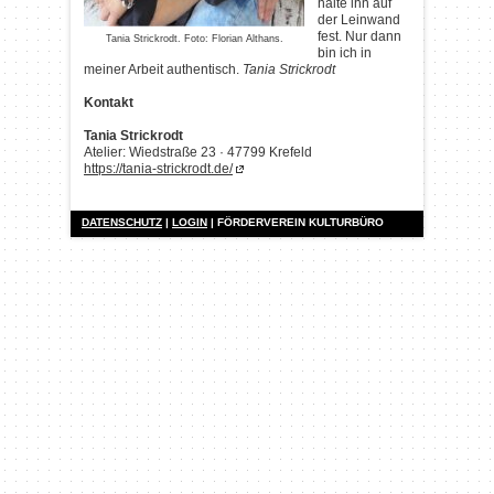
halte ihn auf
der Leinwand
fest. Nur dann
Tania Strickrodt. Foto: Florian Althans.
bin ich in
meiner Arbeit authentisch.
Tania Strickrodt
Kontakt
Tania Strickrodt
Atelier: Wiedstraße 23 · 47799 Krefeld
https://tania-strickrodt.de/
DATENSCHUTZ
|
LOGIN
| FÖRDERVEREIN KULTURBÜRO