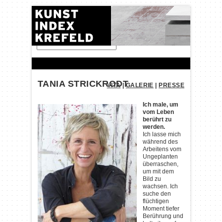
FINDEN:
TANIA STRICKRODT
VITA
|
GALERIE
|
PRESSE
Ich male, um
vom Leben
berührt zu
werden.
Ich lasse mich
während des
Arbeitens vom
Ungeplanten
überraschen,
um mit dem
Bild zu
wachsen. Ich
suche den
flüchtigen
Moment tiefer
Berührung und