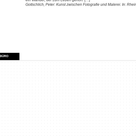
ein Wandel, der zum Leben gehört’ […]“
Gottschlich, Peter: Kunst zwischen Fotografie und Malerei. In: Rhei
RBÜRO