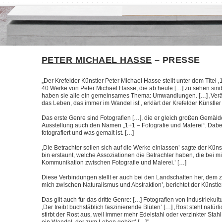
PETER MICHAEL HASSE
– PRESSE
„Der Krefelder Künstler Peter Michael Hasse stellt unter dem Titel 
40 Werke von Peter Michael Hasse, die ab heute […] zu sehen sin
haben sie alle ein gemeinsames Thema: Umwandlungen. […] ‚Ver
das Leben, das immer im Wandel ist’, erklärt der Krefelder Künstler
Das erste Genre sind Fotografien […], die er gleich großen Gemäl
Ausstellung auch den Namen „1+1 – Fotografie und Malerei“. Dabei
fotografiert und was gemalt ist. […]
‚Die Betrachter sollen sich auf die Werke einlassen’ sagte der Kün
bin erstaunt, welche Assoziationen die Betrachter haben, die bei mir
Kommunikation zwischen Fotografie und Malerei.’ […]
Diese Verbindungen stellt er auch bei den Landschaften her, dem z
mich zwischen Naturalismus und Abstraktion’, berichtet der Künstler
Das gilt auch für das dritte Genre: […] Fotografien von Industriekul
‚Der treibt buchstäblich faszinierende Blüten’ […] ‚Rost steht natürl
stirbt der Rost aus, weil immer mehr Edelstahl oder verzinkter Sta