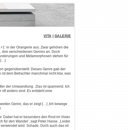
VITA
|
GALERIE
‚1+1’ in der Orangerie aus. Zwar gehören die
d, drei verschiedenen Genres an. Doch
änderungen und Metamorphosen stehen für
 […]
den gegenüberstellt. Dieses Genre gab der
 ist dem Betrachter manchmal nicht klar, was
stler der Umwandlung. ‚Das ist spannend. Ich
 oft anders sind. Es entsteht eine
weiten Genre, das er zeigt […] ‚Ich bewege
.
tur. Dabei hat er besonders den Rost im Visier.
ich für den Wandel’, sagt Peter Hasse. ‚Leider
hl verwendet wird. Schade. Doch auch das ist