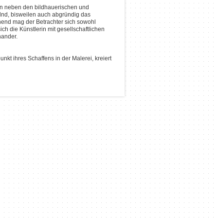
en neben den bildhauerischen und
lnd, bisweilen auch abgründig das
end mag der Betrachter sich sowohl
ch die Künstlerin mit gesellschaftlichen
nander.
unkt ihres Schaffens in der Malerei, kreiert