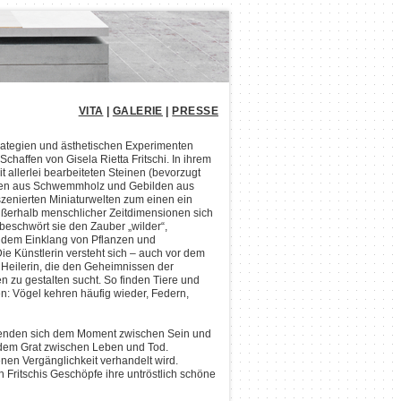
VITA
|
GALERIE
|
PRESSE
ategien und ästhetischen Experimenten
Schaffen von Gisela Rietta Fritschi. In ihrem
t allerlei bearbeiteten Steinen (bevorzugt
en aus Schwemmholz und Gebilden aus
nszenierten Miniaturwelten zum einen ein
ußerhalb menschlicher Zeitdimensionen sich
beschwört sie den Zauber „wilder“,
s dem Einklang von Pflanzen und
e Künstlerin versteht sich – auch vor dem
d Heilerin, die den Geheimnissen der
 zu gestalten sucht. So finden Tiere und
: Vögel kehren häufig wieder, Federn,
wenden sich dem Moment zwischen Sein und
dem Grat zwischen Leben und Tod.
en Vergänglichkeit verhandelt wird.
Fritschis Geschöpfe ihre untröstlich schöne