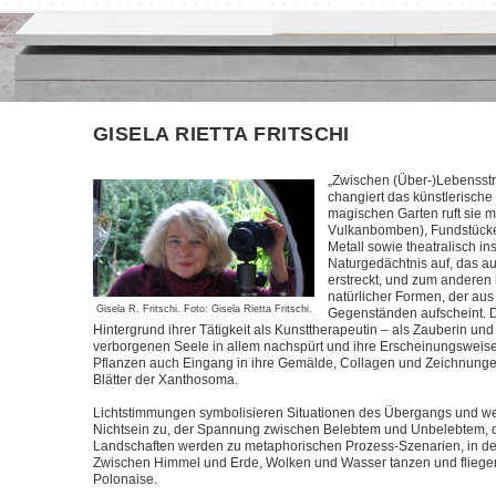
GISELA RIETTA FRITSCHI
„Zwischen (Über-)Lebensstr
changiert das künstlerische 
magischen Garten ruft sie mi
Vulkanbomben), Fundstück
Metall sowie theatralisch i
Naturgedächtnis auf, das a
erstreckt, und zum anderen 
natürlicher Formen, der au
Gisela R. Fritschi. Foto: Gisela Rietta Fritschi.
Gegenständen aufscheint. Di
Hintergrund ihrer Tätigkeit als Kunsttherapeutin – als Zauberin un
verborgenen Seele in allem nachspürt und ihre Erscheinungsweisen
Pflanzen auch Eingang in ihre Gemälde, Collagen und Zeichnungen
Blätter der Xanthosoma.
Lichtstimmungen symbolisieren Situationen des Übergangs und 
Nichtsein zu, der Spannung zwischen Belebtem und Unbelebtem, 
Landschaften werden zu metaphorischen Prozess-Szenarien, in den
Zwischen Himmel und Erde, Wolken und Wasser tanzen und fliegen 
Polonaise.