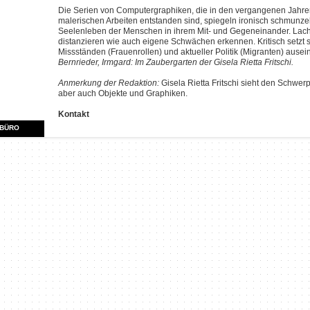
Die Serien von Computergraphiken, die in den vergangenen Jahr
malerischen Arbeiten entstanden sind, spiegeln ironisch schmunze
Seelenleben der Menschen in ihrem Mit- und Gegeneinander. Lach
distanzieren wie auch eigene Schwächen erkennen. Kritisch setzt si
Missständen (Frauenrollen) und aktueller Politik (Migranten) ausei
Bernrieder, Irmgard: Im Zaubergarten der Gisela Rietta Fritschi.
Anmerkung der Redaktion:
Gisela Rietta Fritschi sieht den Schwerp
aber auch Objekte und Graphiken.
Kontakt
RBÜRO
Gisela Rietta Fritschi
http://www.gisela-fritschi.de/