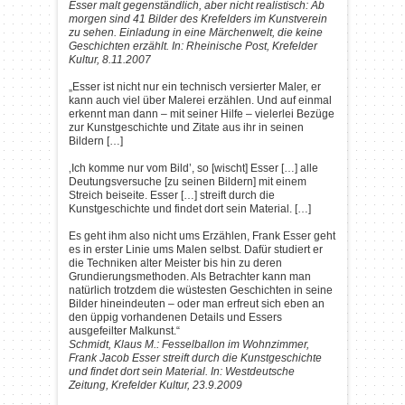
Esser malt gegenständlich, aber nicht realistisch: Ab
morgen sind 41 Bilder des Krefelders im Kunstverein
zu sehen. Einladung in eine Märchenwelt, die keine
Geschichten erzählt. In: Rheinische Post, Krefelder
Kultur, 8.11.2007
„Esser ist nicht nur ein technisch versierter Maler, er
kann auch viel über Malerei erzählen. Und auf einmal
erkennt man dann – mit seiner Hilfe – vielerlei Bezüge
zur Kunstgeschichte und Zitate aus ihr in seinen
Bildern […]
‚Ich komme nur vom Bild’, so [wischt] Esser […] alle
Deutungsversuche [zu seinen Bildern] mit einem
Streich beiseite. Esser […] streift durch die
Kunstgeschichte und findet dort sein Material. […]
Es geht ihm also nicht ums Erzählen, Frank Esser geht
es in erster Linie ums Malen selbst. Dafür studiert er
die Techniken alter Meister bis hin zu deren
Grundierungsmethoden. Als Betrachter kann man
natürlich trotzdem die wüstesten Geschichten in seine
Bilder hineindeuten – oder man erfreut sich eben an
den üppig vorhandenen Details und Essers
ausgefeilter Malkunst.“
Schmidt, Klaus M.: Fesselballon im Wohnzimmer,
Frank Jacob Esser streift durch die Kunstgeschichte
und findet dort sein Material. In: Westdeutsche
Zeitung, Krefelder Kultur, 23.9.2009