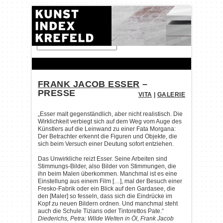
FINDEN:
FRANK JACOB ESSER
–
PRESSE
VITA
|
GALERIE
„Esser malt gegenständlich, aber nicht realistisch. Die
Wirklichkeit verbiegt sich auf dem Weg vom Auge des
Künstlers auf die Leinwand zu einer Fata Morgana:
Der Betrachter erkennt die Figuren und Objekte, die
sich beim Versuch einer Deutung sofort entziehen.
Das Unwirkliche reizt Esser. Seine Arbeiten sind
Stimmungs-Bilder, also Bilder von Stimmungen, die
ihn beim Malen überkommen. Manchmal ist es eine
Einstellung aus einem Film […], mal der Besuch einer
Fresko-Fabrik oder ein Blick auf den Gardasee, die
den [Maler] so fesseln, dass sich die Eindrücke im
Kopf zu neuen Bildern ordnen. Und manchmal steht
auch die Schule Tizians oder Tintorettos Pate.“
Diederichs, Petra: Wilde Welten in Öl, Frank Jacob