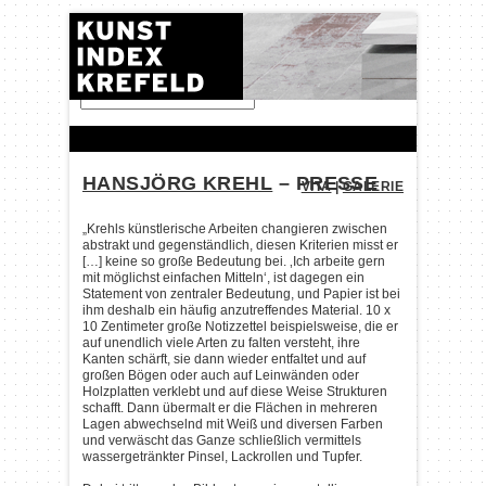
FINDEN:
HANSJÖRG KREHL
– PRESSE
VITA
|
GALERIE
„Krehls künstlerische Arbeiten changieren zwischen
abstrakt und gegenständlich, diesen Kriterien misst er
[…] keine so große Bedeutung bei. ‚Ich arbeite gern
mit möglichst einfachen Mitteln‘, ist dagegen ein
Statement von zentraler Bedeutung, und Papier ist bei
ihm deshalb ein häufig anzutreffendes Material. 10 x
10 Zentimeter große Notizzettel beispielsweise, die er
auf unendlich viele Arten zu falten versteht, ihre
Kanten schärft, sie dann wieder entfaltet und auf
großen Bögen oder auch auf Leinwänden oder
Holzplatten verklebt und auf diese Weise Strukturen
schafft. Dann übermalt er die Flächen in mehreren
Lagen abwechselnd mit Weiß und diversen Farben
und verwäscht das Ganze schließlich vermittels
wassergetränkter Pinsel, Lackrollen und Tupfer.