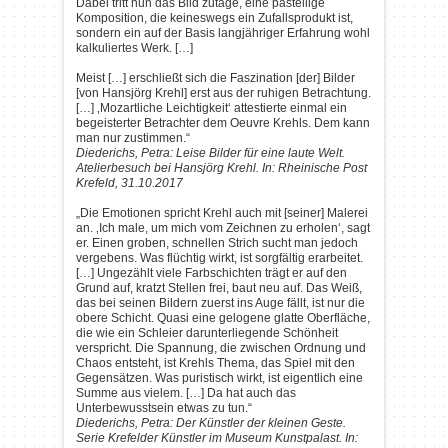
Dabei tritt nun das Bild zutage, eine pastellige
Komposition, die keineswegs ein Zufallsprodukt ist,
sondern ein auf der Basis langjähriger Erfahrung wohl
kalkuliertes Werk. […]
Meist […] erschließt sich die Faszination [der] Bilder
[von Hansjörg Krehl] erst aus der ruhigen Betrachtung.
[…] ‚Mozartliche Leichtigkeit‘ attestierte einmal ein
begeisterter Betrachter dem Oeuvre Krehls. Dem kann
man nur zustimmen.“
Diederichs, Petra: Leise Bilder für eine laute Welt.
Atelierbesuch bei Hansjörg Krehl. In: Rheinische Post
Krefeld, 31.10.2017
„Die Emotionen spricht Krehl auch mit [seiner] Malerei
an. ‚Ich male, um mich vom Zeichnen zu erholen‘, sagt
er. Einen groben, schnellen Strich sucht man jedoch
vergebens. Was flüchtig wirkt, ist sorgfältig erarbeitet.
[…] Ungezählt viele Farbschichten trägt er auf den
Grund auf, kratzt Stellen frei, baut neu auf. Das Weiß,
das bei seinen Bildern zuerst ins Auge fällt, ist nur die
obere Schicht. Quasi eine gelogene glatte Oberfläche,
die wie ein Schleier darunterliegende Schönheit
verspricht. Die Spannung, die zwischen Ordnung und
Chaos entsteht, ist Krehls Thema, das Spiel mit den
Gegensätzen. Was puristisch wirkt, ist eigentlich eine
Summe aus vielem. […] Da hat auch das
Unterbewusstsein etwas zu tun.“
Diederichs, Petra: Der Künstler der kleinen Geste.
Serie Krefelder Künstler im Museum Kunstpalast. In: