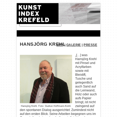
FINDEN:
HANSJÖRG KREHL
VITA
|
GALERIE
|
PRESSE
„[…] was
Hansjörg Krehl
mit Pinsel und
Acrylfarben
sowie mit
Bleistift,
Tusche und
gelegentlich
auch Sand auf
die Leinwand,
Holz oder auch
aufs Papier
bringt, ist nicht
zwingend auf
Hansjörg Krehl. Foto: Gudrun Hoffmann-Krehl.
den spontanen Dialog ausgerichtet. Zumindest nicht
auf den ersten Blick. Seine Arbeiten begegnen uns im