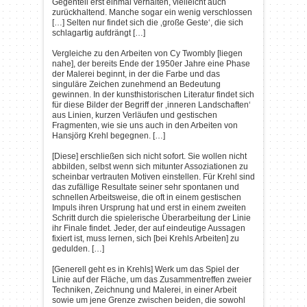
Gegenteil erst einmal verhalten, vielleicht auch
zurückhaltend. Manche sogar ein wenig verschlossen
[…] Selten nur findet sich die ‚große Geste‘, die sich
schlagartig aufdrängt […]
Vergleiche zu den Arbeiten von Cy Twombly [liegen
nahe], der bereits Ende der 1950er Jahre eine Phase
der Malerei beginnt, in der die Farbe und das
singuläre Zeichen zunehmend an Bedeutung
gewinnen. In der kunsthistorischen Literatur findet sich
für diese Bilder der Begriff der ‚inneren Landschaften‘
aus Linien, kurzen Verläufen und gestischen
Fragmenten, wie sie uns auch in den Arbeiten von
Hansjörg Krehl begegnen. […]
[Diese] erschließen sich nicht sofort. Sie wollen nicht
abbilden, selbst wenn sich mitunter Assoziationen zu
scheinbar vertrauten Motiven einstellen. Für Krehl sind
das zufällige Resultate seiner sehr spontanen und
schnellen Arbeitsweise, die oft in einem gestischen
Impuls ihren Ursprung hat und erst in einem zweiten
Schritt durch die spielerische Überarbeitung der Linie
ihr Finale findet. Jeder, der auf eindeutige Aussagen
fixiert ist, muss lernen, sich [bei Krehls Arbeiten] zu
gedulden. […]
[Generell geht es in Krehls] Werk um das Spiel der
Linie auf der Fläche, um das Zusammentreffen zweier
Techniken, Zeichnung und Malerei, in einer Arbeit
sowie um jene Grenze zwischen beiden, die sowohl