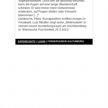
Vogelperspektive. Doch wer sie geduldig erkundet,
kann die Augen auf eine lange Wanderschaft
schicken. Er wird immer mehr Geheimnisse
entdecken, auf Fragen stoßen oder Fernweh
bekommen […]“
Diederichs, Petra: Kunstpavillion eröffnet morgen in
Forstwald. Lutz Weidler zeigt seine „Weltmodelle“ in
seinem neuen Ausstellungsraum am Hochbendweg.
In: Rheinische Post Krefeld, 25.5.2013
DATENSCHUTZ
|
LOGIN
| FÖRDERVEREIN KULTURBÜRO