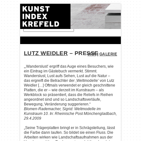
FINDEN:
LUTZ WEIDLER
– PRESSE
VITA
|
GALERIE
„‚Wanderslust’ ergriff das Auge eines Besuchers, wie
ein Eintrag im Gästebuch vermerkt. Stimmt.
Wanderslust, Lust aufs Sehen, Lust auf die Natur –
das ergreift die Betrachter der ‚Weltmodelle’ von Lutz
Weidler […] Oftmals verwendet er gleich geschnittene
Platten, die er – wie derzeit im Kunstraum – als
Werkblock so präsentiert, dass die Reliefs in Reihen
angeordnet sind und so Landschaftsverläufe,
Bewegung, Veränderung suggerieren.“
Blomen-Rademacher, Sigrid: Weltmodelle im
Kunstraum 10. In: Rheinische Post Mönchengladbach,
29.4.2009
„Seine Trägerplatten bringt er in Schrägstellung, lässt
die Farbe dann laufen. So bildet sie einen Fluss. Die
Arbeiten wirken wie Landschaftsaufnahmen aus der