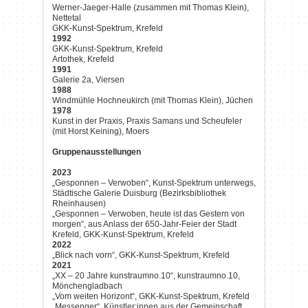
Werner-Jaeger-Halle (zusammen mit Thomas Klein),
Nettetal
GKK-Kunst-Spektrum, Krefeld
1992
GKK-Kunst-Spektrum, Krefeld
Artothek, Krefeld
1991
Galerie 2a, Viersen
1988
Windmühle Hochneukirch (mit Thomas Klein), Jüchen
1978
Kunst in der Praxis, Praxis Samans und Scheufeler
(mit Horst Keining), Moers
Gruppenausstellungen
2023
„Gesponnen – Verwoben“, Kunst-Spektrum unterwegs,
Städtische Galerie Duisburg (Bezirksbibliothek
Rheinhausen)
„Gesponnen – Verwoben, heute ist das Gestern von
morgen“, aus Anlass der 650-Jahr-Feier der Stadt
Krefeld, GKK-Kunst-Spektrum, Krefeld
2022
„Blick nach vorn“, GKK-Kunst-Spektrum, Krefeld
2021
„XX – 20 Jahre kunstraumno.10“, kunstraumno.10,
Mönchengladbach
„Vom weiten Horizont“, GKK-Kunst-Spektrum, Krefeld
„Messenger“, Künstler:innen aus der Gemeinschaft