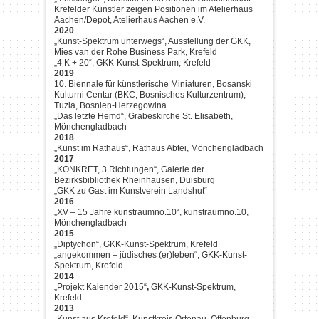
Krefelder Künstler zeigen Positionen im Atelierhaus
Aachen/Depot, Atelierhaus Aachen e.V.
2020
„Kunst-Spektrum unterwegs“, Ausstellung der GKK,
Mies van der Rohe Business Park, Krefeld
„4 K + 20“, GKK-Kunst-Spektrum, Krefeld
2019
10. Biennale für künstlerische Miniaturen, Bosanski
Kulturni Centar (BKC, Bosnisches Kulturzentrum),
Tuzla, Bosnien-Herzegowina
„Das letzte Hemd“, Grabeskirche St. Elisabeth,
Mönchengladbach
2018
„Kunst im Rathaus“, Rathaus Abtei, Mönchengladbach
2017
„KONKRET, 3 Richtungen“, Galerie der
Bezirksbibliothek Rheinhausen, Duisburg
„GKK zu Gast im Kunstverein Landshut“
2016
„XV – 15 Jahre kunstraumno.10“, kunstraumno.10,
Mönchengladbach
2015
„Diptychon“, GKK-Kunst-Spektrum, Krefeld
„angekommen – jüdisches (er)leben“, GKK-Kunst-
Spektrum, Krefeld
2014
„Projekt Kalender 2015“
,
GKK-Kunst-Spektrum,
Krefeld
2013