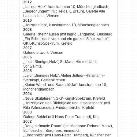
2012
„fast nur Holz“, kunstraumno.10, Mönchengladbach,
„Begegnungen“ (mit Helga K. Braun), Galerie Alte
Lateinschule, Viersen
2010
„Holzarbeiten“, kunstraumno.10, Mönchengladbach
2008
Galerie Rheinhausen (mit Ingrid Langanke), Duisburg
„Ein Schritt nach vorn und ein ganzes Stück zurück“,
GKK-Kunst-Spektrum, Krefeld
2007
Galerie artwork, Viersen
2006
„LeichtSinnigesHolz“, St. Maria Himmelfahrt,
Schwalmtal
2005
„LeichtSinniges Holz“, Atelier Jüttner–Reismann–
Sternkopf, Gelsenkirchen
„Kleine Wand- und Raumstücke“, kunstraumno.10,
Mönchengladbach
2004
„Neue Skulpturen“, GKK-Kunst-Spektrum, Krefeld
„Holzobjekte und Bildobjekte und Installationen“ (mit
Rita Wilmesmeier), Friedenskirche, Krefeld
2003
Galerie Seidel (mit Hans-Peter Trampert), Köln
2002
„Der gekrümmte Raum“ (mit Marianne Reiners-Maaz),
Schlösschen Borghees, Emmerich
„Einschnitte“ (mit Hans-Peter Trampert), Kunstfenster