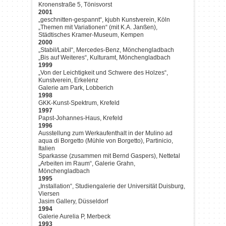
Kronenstraße 5, Tönisvorst
2001
„geschnitten-gespannt“, kjubh Kunstverein, Köln
„Themen mit Variationen“ (mit K.A. Janßen),
Städtisches Kramer-Museum, Kempen
2000
„Stabil/Labil“, Mercedes-Benz, Mönchengladbach
„Bis auf Weiteres“, Kulturamt, Mönchengladbach
1999
„Von der Leichtigkeit und Schwere des Holzes“,
Kunstverein, Erkelenz
Galerie am Park, Lobberich
1998
GKK-Kunst-Spektrum, Krefeld
1997
Papst-Johannes-Haus, Krefeld
1996
Ausstellung zum Werkaufenthalt in der Mulino ad
aqua di Borgetto (Mühle von Borgetto), Partinicio,
Italien
Sparkasse (zusammen mit Bernd Gaspers), Nettetal
„Arbeiten im Raum“, Galerie Grahn,
Mönchengladbach
1995
„Installation“, Studiengalerie der Universität Duisburg,
Viersen
Jasim Gallery, Düsseldorf
1994
Galerie Aurelia P, Merbeck
1993