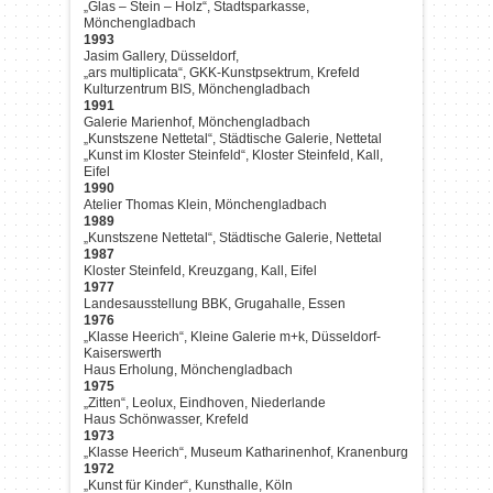
„Glas – Stein – Holz“, Stadtsparkasse,
Mönchengladbach
1993
Jasim Gallery, Düsseldorf,
„ars multiplicata“, GKK-Kunstpsektrum, Krefeld
Kulturzentrum BIS, Mönchengladbach
1991
Galerie Marienhof, Mönchengladbach
„Kunstszene Nettetal“, Städtische Galerie, Nettetal
„Kunst im Kloster Steinfeld“, Kloster Steinfeld, Kall,
Eifel
1990
Atelier Thomas Klein, Mönchengladbach
1989
„Kunstszene Nettetal“, Städtische Galerie, Nettetal
1987
Kloster Steinfeld, Kreuzgang, Kall, Eifel
1977
Landesausstellung BBK, Grugahalle, Essen
1976
„Klasse Heerich“, Kleine Galerie m+k, Düsseldorf-
Kaiserswerth
Haus Erholung, Mönchengladbach
1975
„Zitten“, Leolux, Eindhoven, Niederlande
Haus Schönwasser, Krefeld
1973
„Klasse Heerich“, Museum Katharinenhof, Kranenburg
1972
„Kunst für Kinder“, Kunsthalle, Köln