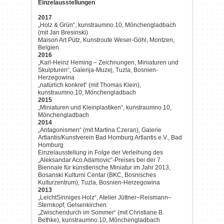
Einzelausstellungen
2017
„Holz & Grün“, kunstraumno.10, Mönchengladbach
(mit Jan Bresinski)
Maison Art Pütz, Kunstroute Weser-Göhl, Montzen,
Belgien
2016
„Karl-Heinz Heming – Zeichnungen, Miniaturen und
Skulpturen“, Galerija-Muzej, Tuzla, Bosnien-
Herzegowina
„natürlich konkret“ (mit Thomas Klein),
kunstraumno.10, Mönchengladbach
2015
„Miniaturen und Kleinplastiken“, kunstraumno.10,
Mönchengladbach
2014
„Antagonismen“ (mit Martina Czeran), Galerie
Artlantis/Kunstverein Bad Homburg Artlantis e.V., Bad
Homburg
Einzelausstellung in Folge der Verleihung des
„Aleksandar Aco Adamovic“-Preises bei der 7.
Biennale für künstlerische Miniatur im Jahr 2013,
Bosanski Kulturni Centar (BKC, Bosnisches
Kulturzentrum), Tuzla, Bosnien-Herzegowina
2013
„LeichtSinniges Holz“, Atelier Jüttner–Reismann–
Sternkopf, Gelsenkirchen
„Zwischendurch im Sommer“ (mit Christiane B.
Bethke), kunstraumno.10, Mönchengladbach