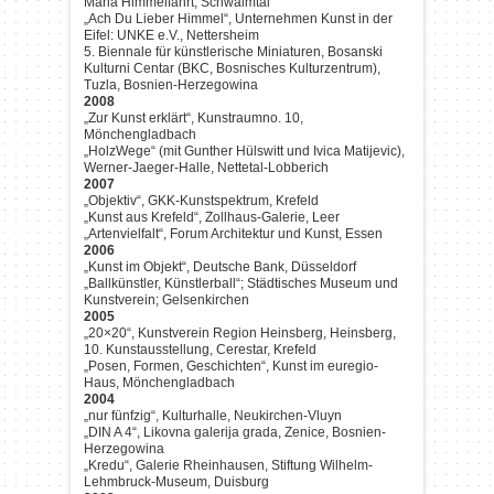
Maria Himmelfahrt, Schwalmtal
„Ach Du Lieber Himmel“, Unternehmen Kunst in der
Eifel: UNKE e.V., Nettersheim
5. Biennale für künstlerische Miniaturen, Bosanski
Kulturni Centar (BKC, Bosnisches Kulturzentrum),
Tuzla, Bosnien-Herzegowina
2008
„Zur Kunst erklärt“, Kunstraumno. 10,
Mönchengladbach
„HolzWege“ (mit Gunther Hülswitt und Ivica Matijevic),
Werner-Jaeger-Halle, Nettetal-Lobberich
2007
„Objektiv“, GKK-Kunstspektrum, Krefeld
„Kunst aus Krefeld“, Zollhaus-Galerie, Leer
„Artenvielfalt“, Forum Architektur und Kunst, Essen
2006
„Kunst im Objekt“, Deutsche Bank, Düsseldorf
„Ballkünstler, Künstlerball“; Städtisches Museum und
Kunstverein; Gelsenkirchen
2005
„20×20“, Kunstverein Region Heinsberg, Heinsberg,
10. Kunstausstellung, Cerestar, Krefeld
„Posen, Formen, Geschichten“, Kunst im euregio-
Haus, Mönchengladbach
2004
„nur fünfzig“, Kulturhalle, Neukirchen-Vluyn
„DIN A 4“, Likovna galerija grada, Zenice, Bosnien-
Herzegowina
„Kredu“, Galerie Rheinhausen, Stiftung Wilhelm-
Lehmbruck-Museum, Duisburg