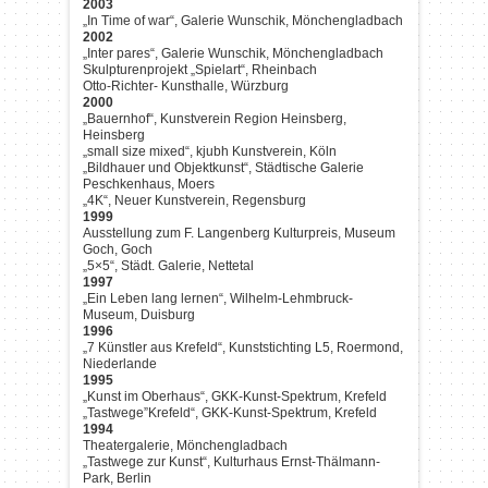
2003
„In Time of war“, Galerie Wunschik, Mönchengladbach
2002
„Inter pares“, Galerie Wunschik, Mönchengladbach
Skulpturenprojekt „Spielart“, Rheinbach
Otto-Richter- Kunsthalle, Würzburg
2000
„Bauernhof“, Kunstverein Region Heinsberg,
Heinsberg
„small size mixed“, kjubh Kunstverein, Köln
„Bildhauer und Objektkunst“, Städtische Galerie
Peschkenhaus, Moers
„4K“, Neuer Kunstverein, Regensburg
1999
Ausstellung zum F. Langenberg Kulturpreis, Museum
Goch, Goch
„5×5“, Städt. Galerie, Nettetal
1997
„Ein Leben lang lernen“, Wilhelm-Lehmbruck-
Museum, Duisburg
1996
„7 Künstler aus Krefeld“, Kunststichting L5, Roermond,
Niederlande
1995
„Kunst im Oberhaus“, GKK-Kunst-Spektrum, Krefeld
„Tastwege”Krefeld“, GKK-Kunst-Spektrum, Krefeld
1994
Theatergalerie, Mönchengladbach
„Tastwege zur Kunst“, Kulturhaus Ernst-Thälmann-
Park, Berlin