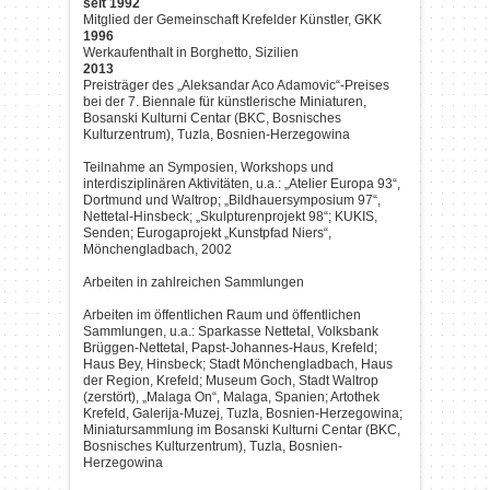
seit 1992
Mitglied der Gemeinschaft Krefelder Künstler, GKK
1996
Werkaufenthalt in Borghetto, Sizilien
2013
Preisträger des „Aleksandar Aco Adamovic“-Preises
bei der 7. Biennale für künstlerische Miniaturen,
Bosanski Kulturni Centar (BKC, Bosnisches
Kulturzentrum), Tuzla, Bosnien-Herzegowina
Teilnahme an Symposien, Workshops und
interdisziplinären Aktivitäten, u.a.: „Atelier Europa 93“,
Dortmund und Waltrop; „Bildhauersymposium 97“,
Nettetal-Hinsbeck; „Skulpturenprojekt 98“; KUKIS,
Senden; Eurogaprojekt „Kunstpfad Niers“,
Mönchengladbach, 2002
Arbeiten in zahlreichen Sammlungen
Arbeiten im öffentlichen Raum und öffentlichen
Sammlungen, u.a.: Sparkasse Nettetal, Volksbank
Brüggen-Nettetal, Papst-Johannes-Haus, Krefeld;
Haus Bey, Hinsbeck; Stadt Mönchengladbach, Haus
der Region, Krefeld; Museum Goch, Stadt Waltrop
(zerstört), „Malaga On“, Malaga, Spanien; Artothek
Krefeld, Galerija-Muzej, Tuzla, Bosnien-Herzegowina;
Miniatursammlung im Bosanski Kulturni Centar (BKC,
Bosnisches Kulturzentrum), Tuzla, Bosnien-
Herzegowina