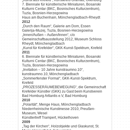
„Kunst aus Krefeld“, Kunstkreis Ortenau, Offenburg
7. Biennale für künstlerische Miniaturen, Bosanski
Kulturni Centar (BKC, Bosnisches Kulturzentrum),
Tuzla, Bosnien-Herzegowina
Haus am Buchenhain, Mönchengladbach-Rheydt
2012
„Durch den Raum“, Galerie am Dom, Essen
Galerija-Muzej, Tuzla, Bosnien-Herzegowina
„Innen/Außen – Außen/Innen“, c/o
Gemeinschaftsausstellung 2012, Museum Schloss
Rheydt, Mönchengladbach
„Kunst für Krefelder“, GKK-Kunst-Spektrum, Krefeld
2011
6. Biennale für künstlerische Miniaturen, Bosanski
Kulturni Centar (BKC, Bosnisches Kulturzentrum),
Tuzla, Bosnien-Herzegowina
„Invitation – 10 Jahre kunstraumno.10“,
kunstraumno.10, Mönchengladbach
„Sommerfenster Formal“, GKK-Kunst-Spektrum,
Krefeld
„PROZESSERÄUMEBEWEGUNG“, die Gemeinschaft
Krefelder Künstler (GKK) zu Gast beim Kunstverein
Bad Homburg Artlantis e.V, Bad Homburg
2010
„Polarität“, Menge Haus, Mönchengladbach
Niederrheinische Kunstmesse 2010, Preußen-
Museum, Wesel
Künstlertreff Trampert, Hückelhoven
2009
„Tag der Kirchen“, Holzobjekte und Glaskunst, St.