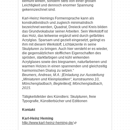
bemüht wirken, sondern stets von einer großen
Leichtigkeit und dennoch enormer Spannung
gekennzeichnet sind.
Karl-Heinz Hemings Formensprache kann als
konstruktivistisch und zugleich minimalistisch
bezeichnet werden, Quadrat, Dreieck und Kreis bilden
das Grundvokabular seiner Arbeiten. Sein Werkstoff ist
das Holz, das teilweise ergänzt wird durch gefärbtes
Acrylglas. Sparsam und gezielt eingesetzt, gelingt es
ihm mit diesem Werkstoff, Lichtakzente in seine
Skulpturen zu bringen. Auch hier versteht er es wieder,
die gegensätzlichen stofflichen Eigenschaften des
spröden, starkfarbigen und kühl wirkenden
Acrylglases sowie des biegsamen, naturfarbenen und
warmen Holzes in einen spannenden und gleichzeitig
harmonischen Dialog zu setzen.“
Beumers, Andreas, M.A.: [Einladung zur Ausstellung
„Miniaturen und Kleinplastiken“, kunstraumno.10,
Mönchengladbach, Begleittext], Mönchengladbach,
2015.
Tätigkeitsfelder des Künstlers: Skulpturen, freie
Typografie, Künstlerbücher und Editionen
Kontakt
Karl-Heinz Heming
http://www.karl-heinz-heming.de/