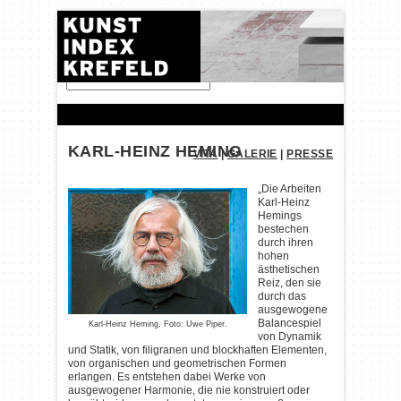
FINDEN:
KARL-HEINZ HEMING
VITA
|
GALERIE
|
PRESSE
„Die Arbeiten
Karl-Heinz
Hemings
bestechen
durch ihren
hohen
ästhetischen
Reiz, den sie
durch das
ausgewogene
Balancespiel
Karl-Heinz Heming. Foto: Uwe Piper.
von Dynamik
und Statik, von filigranen und blockhaften Elementen,
von organischen und geometrischen Formen
erlangen. Es entstehen dabei Werke von
ausgewogener Harmonie, die nie konstruiert oder