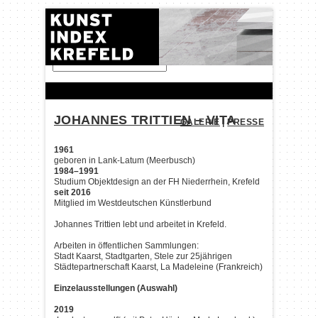
FINDEN:
JOHANNES TRITTIEN
– VITA
GALERIE
|
PRESSE
1961
geboren in Lank-Latum (Meerbusch)
1984–1991
Studium Objektdesign an der FH Niederrhein, Krefeld
seit 2016
Mitglied im Westdeutschen Künstlerbund
Johannes Trittien lebt und arbeitet in Krefeld.
Arbeiten in öffentlichen Sammlungen:
Stadt Kaarst, Stadtgarten, Stele zur 25jährigen
Städtepartnerschaft Kaarst, La Madeleine (Frankreich)
Einzelausstellungen (Auswahl)
2019