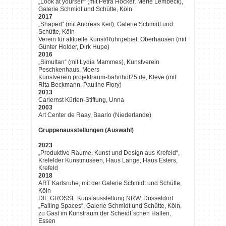
„Look at yourself“ (mit Petra Höcker, Merle Lembeck),
Galerie Schmidt und Schütte, Köln
2017
„Shaped“ (mit Andreas Keil), Galerie Schmidt und
Schütte, Köln
Verein für aktuelle Kunst/Ruhrgebiet, Oberhausen (mit
Günter Holder, Dirk Hupe)
2016
„Simultan“ (mit Lydia Mammes), Kunstverein
Peschkenhaus, Moers
Kunstverein projektraum-bahnhof25.de, Kleve (mit
Rita Beckmann, Pauline Flory)
2013
Carlernst Kürten-Stiftung, Unna
2003
Art Center de Raay, Baarlo (Niederlande)
Gruppenausstellungen (Auswahl)
2023
„Produktive Räume. Kunst und Design aus Krefeld“,
Krefelder Kunstmuseen, Haus Lange, Haus Esters,
Krefeld
2018
ART Karlsruhe, mit der Galerie Schmidt und Schütte,
Köln
DIE GROSSE Kunstausstellung NRW, Düsseldorf
„Falling Spaces“, Galerie Schmidt und Schütte, Köln,
zu Gast im Kunstraum der Scheidt´schen Hallen,
Essen