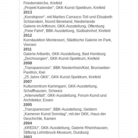
Friedenskirche, Krefeld
„Projekt Kalender“, GKK-Kunst-Spektrum, Krefeld
2013
„Kunstspoor“, mit Marlies Carrasco-Toll und Elisabeth
Schlanstein, Noord Beveland, Niederlande
Galerie im Artforum, GKK-Ausstellung, Offenburg
„Freie Fahrt“, BBK-Ausstellung, Südbahnhof, Krefeld
2012
Kunstauktion Montessori, Städtische Galerie im Park,
Viersen
2011
Galerie Artlantis, GKK-Ausstellung, Bad Homburg
„Zeichnungen“, GKK-Kunst-Spektrum, Krefeld
2008
„Transparenzen“, BBK Niederrhein/Kiel, Brunswiker-
Pavillon, Kiel
„25 Jahre GKK“, GKK-Kunst-Spektrum, Krefeld
2007
Kulturzentrum Kammgarn, GKK-Ausstellung,
Schaffhausen, Schweiz
„Artenvielfalt“, GKK-Ausstellung, Forum Kunst und
Architektur, Essen
2005
„Tranzparenzen“, BBK-Ausstellung, Geldern
„Kamener Kunst Sonntag“, mit der GKK, Haus der
Geschichte, Kamen
2004
„KREDU“, GKK-Ausstellung, Galerie Rheinhausen,
Stiftung Lehmbruck-Museum, Duisburg
2003