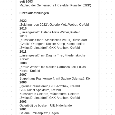
seit 2003
Mitglied der Gemeinschaft Krefelder Künstler (GKK)
Einzelausstellungen
2022
„Zeichnungen 2022“, Galerie Meta Weber, Krefeld
2016
„Liniengestalt“, Galerie Meta Weber, Krefeld
2013
„Kunst aus Stahl“, Stahlinstitut VdEH, Düsseldorf
„Grafik“, Orangerie Kloster Kamp, Kamp-Lintfort
„Zyklus Dreimaldrei“, GKK-Artothek, Krefeld
2011
„Liniengestalt“, mit Dagma Triet, Friedenskirche,
Krefeld
2008
„Kreuz-Weise“, mit Marlies Carrasco-Toll, Lukas-
Kirche, Krefeld
2007
Stapelhaus Frankenwerft, mit Sabine Odensaß, Köln
2006
„Zyklus Dreimaldrei“, GKK-Artothek, Krefeld
GKK-Kunst-Spektrum, Krefeld
Kunstverein Geldern, Mühlenturm, Geldern
„Zyklus Dreimaldrei“, GKK-Artothek, Krefeld
2003
Galerij dij de boeken, Ulft, Niderlande
2001
Galerie Emilienplatz, Hagen