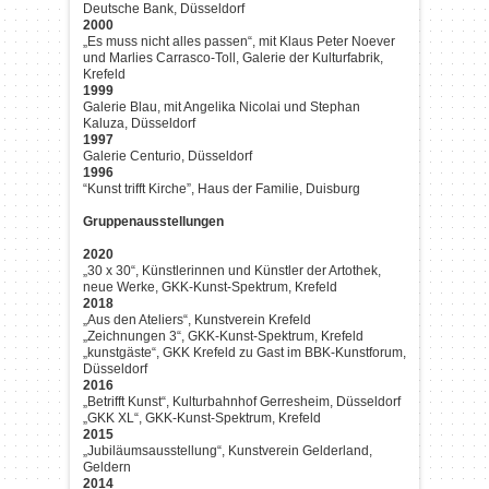
Deutsche Bank, Düsseldorf
2000
„Es muss nicht alles passen“, mit Klaus Peter Noever
und Marlies Carrasco-Toll, Galerie der Kulturfabrik,
Krefeld
1999
Galerie Blau, mit Angelika Nicolai und Stephan
Kaluza, Düsseldorf
1997
Galerie Centurio, Düsseldorf
1996
“Kunst trifft Kirche”, Haus der Familie, Duisburg
Gruppenausstellungen
2020
„30 x 30“, Künstlerinnen und Künstler der Artothek,
neue Werke, GKK-Kunst-Spektrum, Krefeld
2018
„Aus den Ateliers“, Kunstverein Krefeld
„Zeichnungen 3“, GKK-Kunst-Spektrum, Krefeld
„kunstgäste“, GKK Krefeld zu Gast im BBK-Kunstforum,
Düsseldorf
2016
„Betrifft Kunst“, Kulturbahnhof Gerresheim, Düsseldorf
„GKK XL“, GKK-Kunst-Spektrum, Krefeld
2015
„Jubiläumsausstellung“, Kunstverein Gelderland,
Geldern
2014