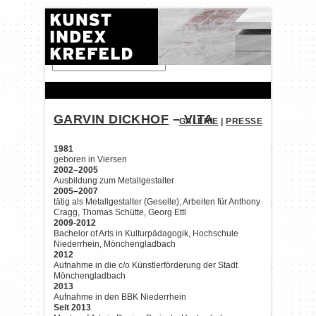
FINDEN:
GARVIN DICKHOF
– VITA
GALERIE
|
PRESSE
1981
geboren in Viersen
2002–2005
Ausbildung zum Metallgestalter
2005–2007
tätig als Metallgestalter (Geselle), Arbeiten für Anthony
Cragg, Thomas Schütte, Georg Ettl
2009-2012
Bachelor of Arts in Kulturpädagogik, Hochschule
Niederrhein, Mönchengladbach
2012
Aufnahme in die c/o Künstlerförderung der Stadt
Mönchengladbach
2013
Aufnahme in den BBK Niederrhein
Seit 2013