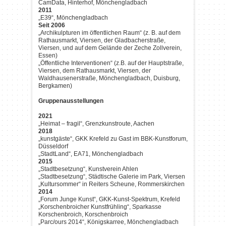
CamData, Hinterhof, Mönchengladbach
2011
„E39“, Mönchengladbach
Seit 2006
„Archikulpturen im öffentlichen Raum“ (z. B. auf dem
Rathausmarkt, Viersen, der Gladbacherstraße,
Viersen, und auf dem Gelände der Zeche Zollverein,
Essen)
„Öffentliche Interventionen“ (z.B. auf der Hauptstraße,
Viersen, dem Rathausmarkt, Viersen, der
Waldhausenerstraße, Mönchengladbach, Duisburg,
Bergkamen)
Gruppenausstellungen
2021
„Heimat – fragil“, Grenzkunstroute, Aachen
2018
„kunstgäste“, GKK Krefeld zu Gast im BBK-Kunstforum,
Düsseldorf
„StadtLand“, EA71, Mönchengladbach
2015
„Stadtbesetzung“, Kunstverein Ahlen
„Stadtbesetzung“, Städtische Galerie im Park, Viersen
„Kultursommer“ in Reiters Scheune, Rommerskirchen
2014
„Forum Junge Kunst“, GKK-Kunst-Spektrum, Krefeld
„Korschenbroicher Kunstfrühling“, Sparkasse
Korschenbroich, Korschenbroich
„Parc/ours 2014“, Königskarree, Mönchengladbach