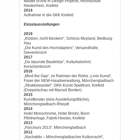
Master of Arts in Design Projects, Hochschule
Niederrhein, Krefeld
2014
Aufnahme in die GKK Krefeld
Einzelausstellungen
2019
„Klotzen, nicht kleckern“, Schloss Moyland, Bedburg-
Hau
„Die Kunst des Hochstaplers“, Versandhalle,
Grevenbroich
2017
„Da staunste Bauklötze“, Kulturbahnhof,
Korschenbroich
2016
„Mind the Gap“, im Rahmen der Reihe „Linie Kunst“,
Foyer der NEW-Hauptverwaltung, Mönchengladbach
„Strukturwandel“, GKK-Kunst-Spektrum, Krefeld
(Doppelschau mit Marcell Bonten)
2015
Kunstfenster (eine Ausstellungsfläche),
Mönchengladbach-Rheydt
2014
Hotel Monochrome, Hotel Bristol, Bonn
Pförtnerloge, Fabrik Heeder, Krefeld
2013
„Parc/ours 2013“, Mönchengladbach
2012
„Nachaktiv – Mönchengladbacher Kulturnacht“,